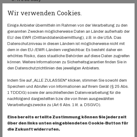
Lindi Shuffle
Wir verwenden Cookies.
Mamma Maria
Outlaw
Einige Anbieter übermitteln im Rahmen von der Verarbeitung zu den
Over the moon
genannten Zwecken möglicherweise Daten an Länder außerhalb der
Stray Cat Strut
EU/ des EWR (Drittlanddatenübermittlung), z.B. in die USA. Das
Datenschutzniveau in diesen Ländern ist möglicherweise nicht mit
Take me home
dem in den EU-/EWR-Ländern vergleichbar. Es besteht daher ein
erhöhtes Risiko, dass staatliche Behörden auf diese Daten zugreifen
können. Weitere Informationen zu Sicherheitsgarantien finden Sie in
Neu seit 8.3.2019 ist das Angebot namens "Re-
den Datenschutzrichtlinien des jeweiligen Anbieters.
Lining".
Indem Sie auf „ALLE ZULASSEN" klicken, stimmen Sie sowohl dem
Der Begriff setzt sich aus Repeat und Line Dancing
Speichern und Abrufen von Informationen auf Ihrem Gerät (§ 25 Abs.
1 TDDDG) sowie der anschließenden Datenverarbeitung für die
zusammen. Er stellt für die Personen ein Angebot dar, die -
nachfolgend dargestellten bzw. die von Ihnen ausgewählten
aus welchen Gründen auch immer - nicht regelmäßig die
Verarbeitungszwecke zu (Art 6 Abs. 1 lit. a. DSGVO).
"normalen" Trainingsstunden wahrnehmen können und somit
eine Chance haben, Fehlendes aufzuarbeiten. Ergänzend
Eine bereits erteilte Zustimmung können Sie jederzeit
über den links unten eingeblendeten Cookie-Button für
können in dieser Stunde auch Vorbereitungen für besondere
die Zukunft widerrufen.
Anlässe (z.B. Auftritt bei der MEILE DES SPORTS)