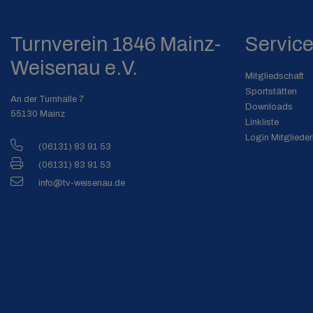
Turnverein 1846 Mainz-
Servic
Weisenau e.V.
Mitgliedschaft
Sportstätten
An der Turnhalle 7
Downloads
55130 Mainz
Linkliste
Login Mitglieder
(06131) 83 91 53
(06131) 83 91 53
info@tv-weisenau.de