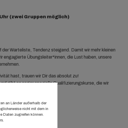
 Uhr (zwei Gruppen möglich)
f der Warteliste, Tendenz steigend. Damit wir mehr kleinen
ir engagierte Übungsleiter*innen, die Lust haben, unsere
bernehmen.
ät hast, trauen wir Dir das absolut zu!
nd gibt es sogar spezielle Qualifizierungskurse, die wir
im TVW).
tung lieber teilen möchtest.
ten an Länder außerhalb der
glicherweise nicht mit dem in
se Daten zugreifen können.
rs.