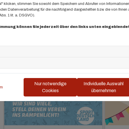
klicken, stimmen Sie sowohl dem Speichern und Abrufen von Informationen 
en Datenverarbeitung für die nachfolgend dargestellten bzw. die von Ihnen
Bei Interesse oder Fragen bitte melden bei:
info@tv-weisenau
bs. 1 lit. a. DSGVO).
timmung können Sie jederzeit über den links unten eingeblende
Nur notwendige
Individuelle Auswahl
um
Cookies
übernehmen