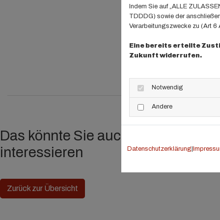
Indem Sie auf „ALLE ZULASSEN" 
TDDDG) sowie der anschließend
Verarbeitungszwecke zu (Art 6 A
Eine bereits erteilte Zus
Zukunft widerrufen.
Notwendig
Andere
Das könnte Sie auch
interessieren
Datenschutzerklärung
|
Impress
Zurück zur Übersicht