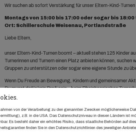
Wir suchen ab sofort Verstärkung für unser Eltern-Kind-Turnen
Montags von 15:00 bis 17:00 oder sogar bis 18:00
Ort: Schillerschule Weisenau, Portlandstraße
Liebe Eltern,
unser Eltern-Kind-Turnen boomt – aktuell stehen 125 Kinder au
Turnerinnen und Turnern einen Platz anbieten können, suchen w
Gruppen zu unterstützen oder sogar eine eigene Stunde zu ü
Wenn Du Freude an Bewegung, Kindern und gemeinsamer Aktivit
Du musst dafür kein Profi sein – beim Rheinhessischen Turnerbu
okies.
unterstützen (Voraussetzung: 2 Jahre Übungsleitertätigkeit 
Auch eine Team-Leitung ist möglich, falls Du Dir die Verantwor
m Rahmen von der Verarbeitung zu den genannten Zwecken möglicherweise Da
Hast Du Interesse oder Fragen?
rmittlung), z.B. in die USA. Das Datenschutzniveau in diesen Ländern ist mö
ar. Es besteht daher ein erhöhtes Risiko, dass staatliche Behörden auf die
Dann melde Dich einfach bei uns – wir freuen uns auf Dich!
eitsgarantien finden Sie in den Datenschutzrichtlinien des jeweiligen Anbiete
Dein Vorstand des TV Weisenau