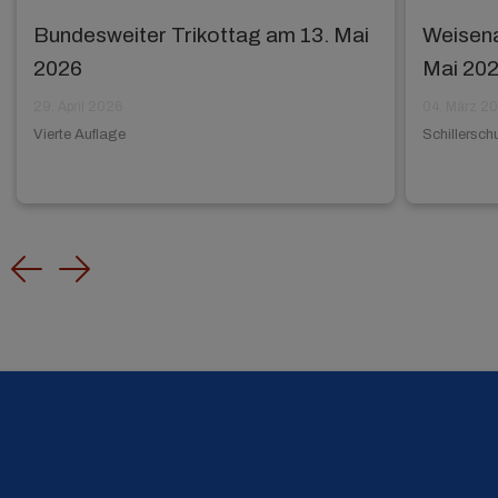
Bundesweiter Trikottag am 13. Mai
Weisena
2026
Mai 20
29. April 2026
04. März 2
Vierte Auflage
Schillersch
Previous
Next