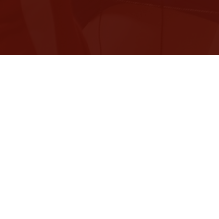
Der TVW
Unter der Leitung von Georg Anton Decker
gründeten 60 Turner 1846 den Turnverein
1846 Mainz-Weisenau. Die Vereinsfahne
wurde eingeweiht und man trat in den
Mittelrheinischen Turnerbund ein. 1860 fand