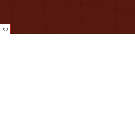
Cookie Einstellungen
Turnverein 1846 Mainz-
Servic
Weisenau e.V.
Mitgliedschaft
Sportstätten
An der Turnhalle 7
Downloads
55130 Mainz
Linkliste
Login Mitglieder
(06131) 83 91 53