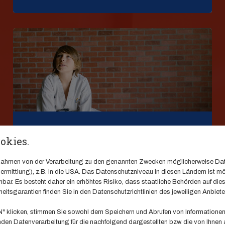
Samurai-Kids
okies.
m Rahmen von der Verarbeitung zu den genannten Zwecken möglicherweise Da
rmittlung), z.B. in die USA. Das Datenschutzniveau in diesen Ländern ist mö
ar. Es besteht daher ein erhöhtes Risiko, dass staatliche Behörden auf die
eitsgarantien finden Sie in den Datenschutzrichtlinien des jeweiligen Anbiete
klicken, stimmen Sie sowohl dem Speichern und Abrufen von Informationen 
en Datenverarbeitung für die nachfolgend dargestellten bzw. die von Ihnen