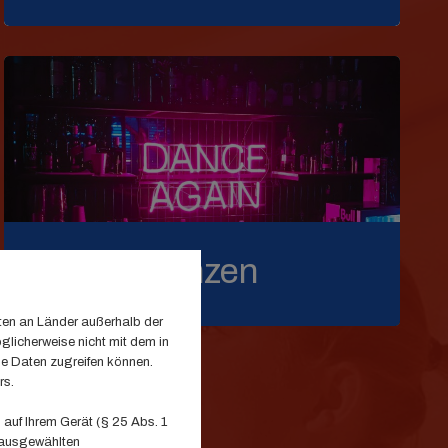
Tanzen
ten an Länder außerhalb der
glicherweise nicht mit dem in
se Daten zugreifen können.
rs.
auf Ihrem Gerät (§ 25 Abs. 1
 ausgewählten