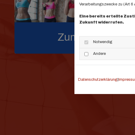
Verarbeitungszwecke zu (Art 6 A
Eine bereits erteilte Zus
Zukunft widerrufen.
Zumba
Notwendig
Andere
Datenschutzerklärung
|
Impress