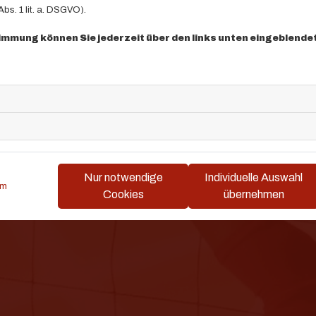
bs. 1 lit. a. DSGVO).
timmung können Sie jederzeit über den links unten eingeblende
Turnen
Nur notwendige
Individuelle Auswahl
um
Cookies
übernehmen