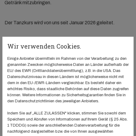
Getränk mitzubringen.
Der Tanzkurs wird von uns seit Januar 2026 geleitet.
Hinweis! Aktuell ist der Kurs voll und wir führen daher eine
Wir verwenden Cookies.
Warteliste.
Einige Anbieter übermitteln im Rahmen von der Verarbeitung zu den
Anmeldung über:
genannten Zwecken möglicherweise Daten an Länder außerhalb der
elternkindtanzen@tv-weisenau.de
EU/ des EWR (Drittlanddatenübermittlung), z.B. in die USA. Das
Datenschutzniveau in diesen Ländern ist möglicherweise nicht mit
dem in den EU-/EWR-Ländern vergleichbar. Es besteht daher ein
K. Hirsch & C. Koch
erhöhtes Risiko, dass staatliche Behörden auf diese Daten zugreifen
können. Weitere Informationen zu Sicherheitsgarantien finden Sie in
Der Kurs wird von Kristy, professioneller Tänzerin und
den Datenschutzrichtlinien des jeweiligen Anbieters.
Tanzlehrerin, sowie von Christina, Tänzerin, geleitet. Beide
Indem Sie auf „ALLE ZULASSEN" klicken, stimmen Sie sowohl dem
sind selbst Mütter und haben Kinder, die mit großer Freude
Speichern und Abrufen von Informationen auf Ihrem Gerät (§ 25 Abs.
am Tanzen teilnehmen.
1 TDDDG) sowie der anschließenden Datenverarbeitung für die
nachfolgend dargestellten bzw. die von Ihnen ausgewählten