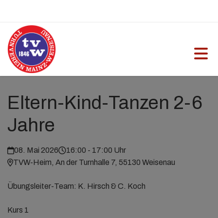
Eltern-Kind-Tanzen 2-6
Jahre
08. Mai 2026
16:00 - 17:00 Uhr
TVW-Heim, An der Turnhalle 7, 55130 Weisenau
Übungsleiter-Team: K. Hirsch & C. Koch
Kurs 1