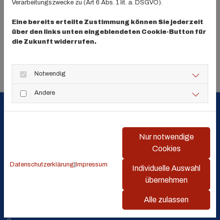
Verarbeitungszwecke zu (Art 6 Abs. 1 lit. a. DSGVO).
Datum
08. Mai 2026
Eine bereits erteilte Zustimmung können Sie jederzeit
über den links unten eingeblendeten Cookie-Button für
die Zukunft widerrufen.
Uhrzeit
16:00 - 17:00 Uhr
Notwendig
Andere
Nur notwendige
Cookies
Turnverein 1846 Mainz-Weisenau
Datenschutzerklärung
|
Impressum
e.V.
Individuelle Auswahl
übernehmen
An der Turnhalle 7
Alle zulassen
55130 Mainz