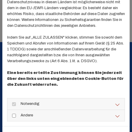
Datenschutzniveau in diesen Ländern ist möglicherweise nicht mit
dem in den EU-/EWR-Ländern vergleichbar. Es besteht daher ein
Uhrzeit
erhöhtes Risiko, dass staatliche Behörden auf diese Daten zugreifen
können. Weitere Informationen zu Sicherheitsgarantien finden Sie in
18:30 - 19:31 Uhr
den Datenschutzrichtlinien des jeweiligen Anbieters.
Indem Sie auf „ALLE ZULASSEN" klicken, stimmen Sie sowohl dem
Speichern und Abrufen von Informationen auf Ihrem Gerät (§ 25 Abs.
1 TDDDG) sowie der anschließenden Datenverarbeitung für die
nachfolgend dargestellten bzw. die von Ihnen ausgewählten
Verarbeitungszwecke zu (Art 6 Abs. 1 lit. a. DSGVO).
Eine bereits erteilte Zustimmung können Sie jederzeit
Turnverein 1846 Mainz-Weisenau
über den links unten eingeblendeten Cookie-Button für
die Zukunft widerrufen.
e.V.
An der Turnhalle 7
Notwendig
55130 Mainz
Andere
(06131) 83 91 53
(06131) 83 91 53