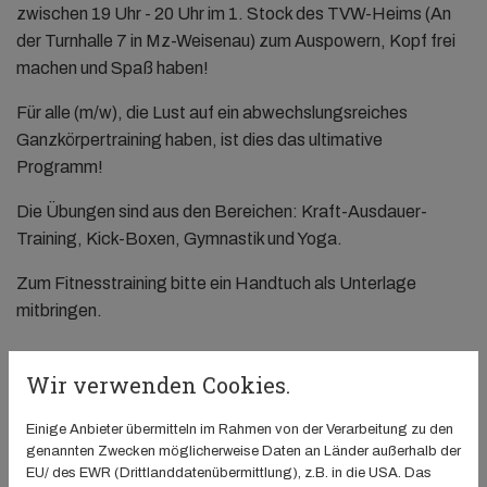
zwischen 19 Uhr - 20 Uhr im 1. Stock des TVW-Heims (An
der Turnhalle 7 in Mz-Weisenau) zum Auspowern, Kopf frei
machen und Spaß haben!
Für alle (m/w), die Lust auf ein abwechslungsreiches
Ganzkörpertraining haben, ist dies das ultimative
Programm!
Die Übungen sind aus den Bereichen: Kraft-Ausdauer-
Training, Kick-Boxen, Gymnastik und Yoga.
Zum Fitnesstraining bitte ein Handtuch als Unterlage
mitbringen.
Wir verwenden Cookies.
Überungsleiter/in: B. Rösgen
Einige Anbieter übermitteln im Rahmen von der Verarbeitung zu den
genannten Zwecken möglicherweise Daten an Länder außerhalb der
Datum
EU/ des EWR (Drittlanddatenübermittlung), z.B. in die USA. Das
04. Mai 2026