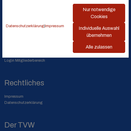
info@tv-weisenau.de
Nur notwendige
Cookies
Service
Datenschutzerklärung
|
Impressum
Individuelle Auswahl
Mitgliedschaft
übernehmen
Sportstätten
Alle zulassen
Downloads
Linkliste
Login Mitgliederbereich
Rechtliches
Impressum
Datenschutzerklärung
Der TVW