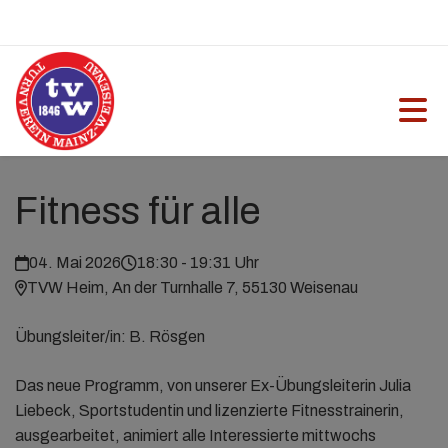
Fitness für alle
04. Mai 2026
18:30 - 19:31 Uhr
TVW Heim, An der Turnhalle 7, 55130 Weisenau
Übungsleiter/in: B. Rösgen
Das neue Programm, von unserer Ex-Übungsleiterin Julia
Liebeck, Sportstudentin und lizenzierte Fitnesstrainerin,
ausgearbeitet, animiert alle Interessierte mittwochs